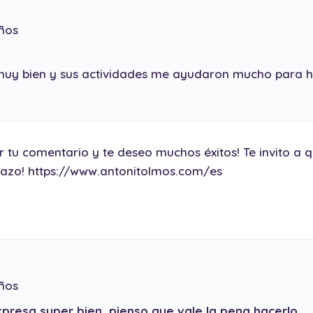
ños
 muy bien y sus actividades me ayudaron mucho para h
 tu comentario y te deseo muchos éxitos! Te invito a q
razo!
https://www.antonitolmos.com/es
ños
xpresa super bien, pienso que vale la pena hacerlo.