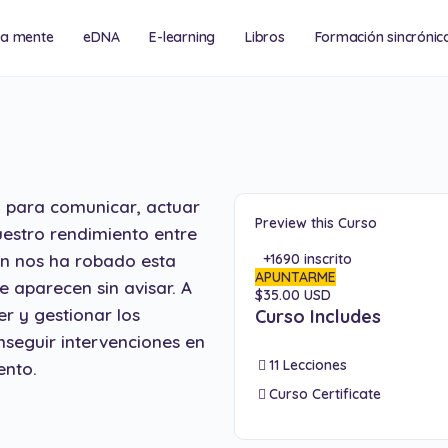
na mente
eDNA
E-learning
Libros
Formación sincrónic
cias y eventos
Consultoría
io para comunicar, actuar
Preview this Curso
uestro rendimiento entre
én nos ha robado esta
+1690
inscrito
APUNTARME
e aparecen sin avisar. A
$35.00 USD
r y gestionar los
Curso Includes
seguir intervenciones en
11 Lecciones
ento.
Curso Certificate