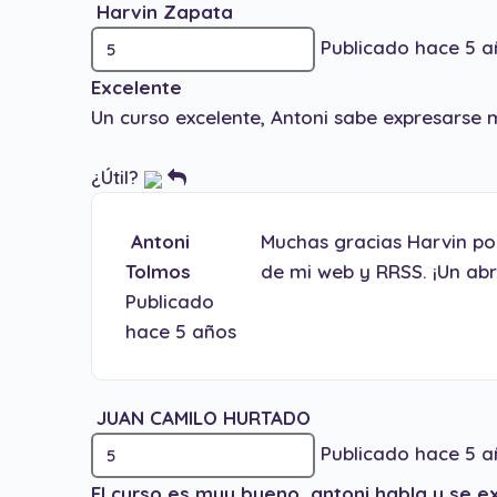
Harvin Zapata
Publicado hace 5 a
Excelente
Un curso excelente, Antoni sabe expresarse
¿Útil?
Antoni
Muchas gracias Harvin por
Tolmos
de mi web y RRSS. ¡Un ab
Publicado
hace 5 años
JUAN CAMILO HURTADO
Publicado hace 5 a
El curso es muy bueno, antoni habla y se e