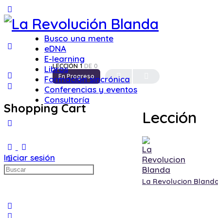
Toggle
Side
Panel
Busco una mente
eDNA
E-learning
LECCIÓN 1
DE 0
Libros
En Progreso
Formación sincrónica
Conferencias y eventos
Consultoría
Shopping Cart
Lección
More
options
Iniciar sesión
Buscar:
La Revolucion Bland