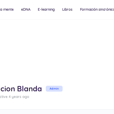
na mente
eDNA
E-learning
Libros
Formación sincrónic
cias y eventos
Consultoría
cion Blanda
Admin
ctive 4 years ago