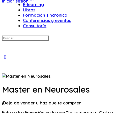
Iniciar sesión
E-learning
Libros
Formación sincrónica
Conferencias y eventos
Consultoría
Buscar:
Close
search
Master en Neurosales
¡Deja de vender y haz que te compren!
Entra a la dimensión en la que “te compran a ti” al 