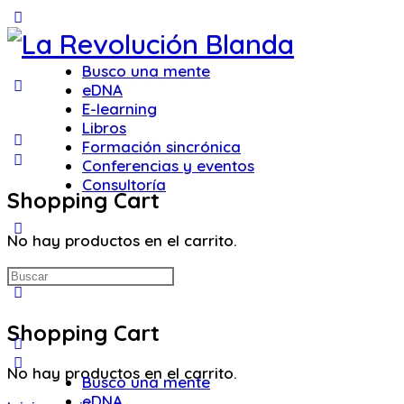
Toggle
Side
Panel
Busco una mente
eDNA
E-learning
Libros
Formación sincrónica
Conferencias y eventos
Consultoría
Shopping Cart
More
No hay productos en el carrito.
options
Buscar:
Shopping Cart
No hay productos en el carrito.
Busco una mente
eDNA