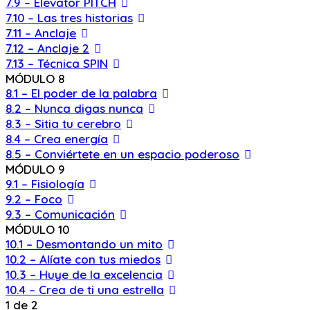
7.9 – Elevator PITCH
7.10 – Las tres historias
7.11 – Anclaje
7.12 – Anclaje 2
7.13 – Técnica SPIN
MÓDULO 8
8.1 – El poder de la palabra
8.2 – Nunca digas nunca
8.3 – Sitia tu cerebro
8.4 – Crea energía
8.5 – Conviértete en un espacio poderoso
MÓDULO 9
9.1 – Fisiología
9.2 – Foco
9.3 – Comunicación
MÓDULO 10
10.1 – Desmontando un mito
10.2 – Alíate con tus miedos
10.3 – Huye de la excelencia
10.4 – Crea de ti una estrella
1 de 2