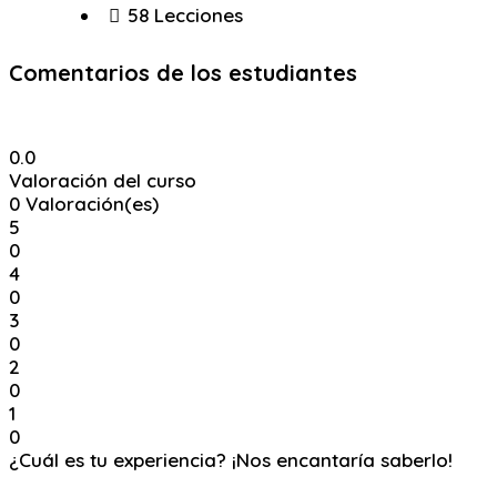
58 Lecciones
Comentarios de los estudiantes
0.0
Valoración del curso
0
Valoración(es)
5
0
4
0
3
0
2
0
1
0
¿Cuál es tu experiencia? ¡Nos encantaría saberlo!
Ingresa y Comenta