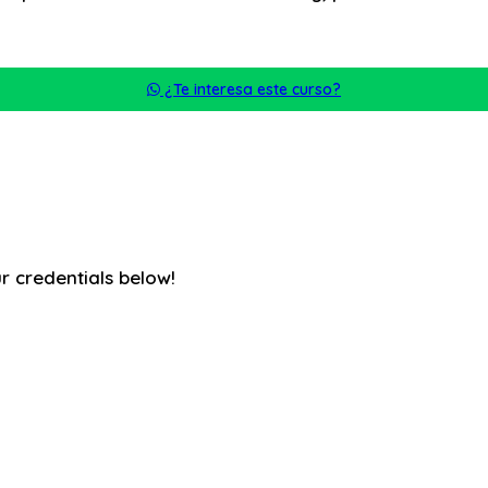
¿Te interesa este curso?
ur credentials below!