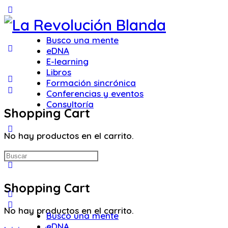
Toggle
Side
Panel
Busco una mente
eDNA
E-learning
Libros
Formación sincrónica
Conferencias y eventos
Consultoría
Shopping Cart
More
No hay productos en el carrito.
options
Buscar:
Shopping Cart
No hay productos en el carrito.
Busco una mente
eDNA