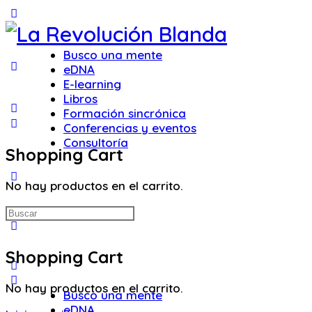
Toggle
Side
Panel
Busco una mente
eDNA
E-learning
Libros
Formación sincrónica
Conferencias y eventos
Consultoría
Shopping Cart
More
No hay productos en el carrito.
options
Buscar:
Shopping Cart
No hay productos en el carrito.
Busco una mente
eDNA