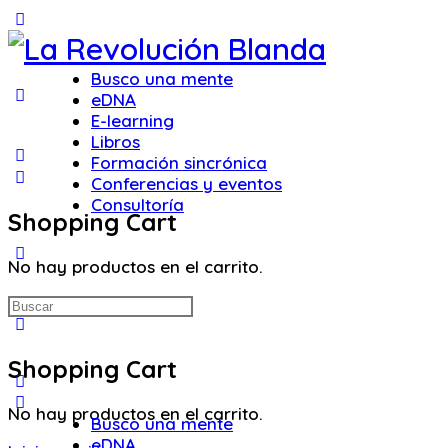
Toggle
Side
Panel
Busco una mente
eDNA
E-learning
Libros
Formación sincrónica
Conferencias y eventos
Consultoría
Shopping Cart
More
No hay productos en el carrito.
options
Buscar:
Shopping Cart
No hay productos en el carrito.
Busco una mente
eDNA