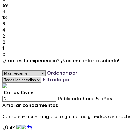
69
4
18
3
4
2
0
1
0
¿Cuál es tu experiencia? ¡Nos encantaría saberlo!
Ingresa y Comenta
Ordenar por
Filtrado por
Carlos Civile
Publicado hace 5 años
Ampliar conocimientos
Como siempre muy claro y charlas y textos de mucha
¿Útil?