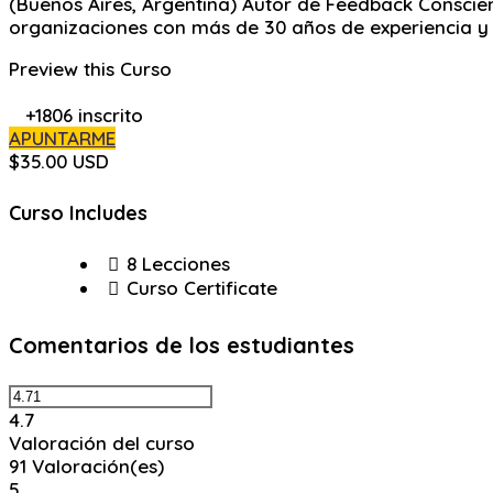
(Buenos Aires, Argentina) Autor de Feedback Conscien
organizaciones con más de 30 años de experiencia y 5
Preview this Curso
+1806
inscrito
APUNTARME
$35.00 USD
Curso Includes
8 Lecciones
Curso Certificate
Comentarios de los estudiantes
4.7
Valoración del curso
91
Valoración(es)
5