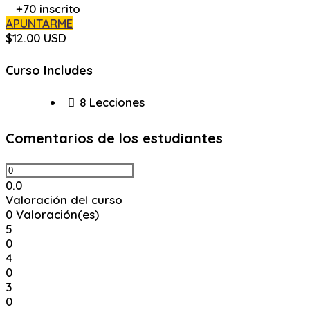
+70
inscrito
APUNTARME
$12.00 USD
Curso Includes
8 Lecciones
Comentarios de los estudiantes
0.0
Valoración del curso
0
Valoración(es)
5
0
4
0
3
0