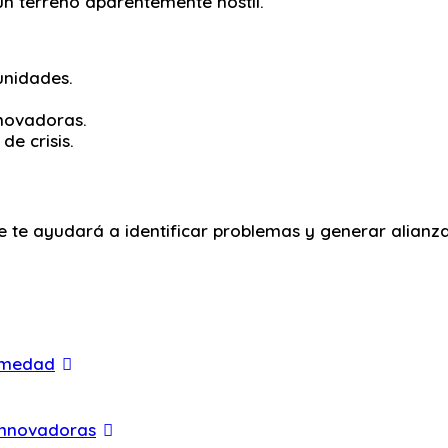
n terreno aparentemente hostil.
unidades.
nnovadoras.
de crisis.
e te ayudará a identificar problemas y generar alianz
ermedad
 innovadoras