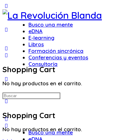
Toggle
Side
Panel
Busco una mente
eDNA
E-learning
Libros
Formación sincrónica
Conferencias y eventos
Consultoría
Shopping Cart
More
No hay productos en el carrito.
options
Buscar:
Shopping Cart
No hay productos en el carrito.
Busco una mente
eDNA