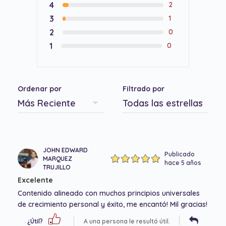
4
2
3
1
2
0
1
0
Ordenar por
Filtrado por
JOHN EDWARD
Publicado
MARQUEZ
hace 5 años
TRUJILLO
Excelente
Contenido alineado con muchos principios universales
de crecimiento personal y éxito, me encantó! Mil gracias!
¿Útil?
A una persona le resultó útil.