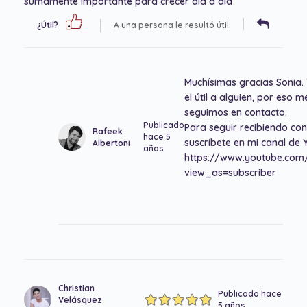
sumamente importante para crecer dia a dia
¿Útil?
A una persona le resultó útil.
Muchísimas gracias Sonia. 
el útil a alguien, por eso 
seguimos en contacto.
Publicado
Para seguir recibiendo co
Rafeek
hace 5
suscríbete en mi canal de 
Albertoni
años
https://www.youtube.co
view_as=subscriber
Christian
Publicado hace
Velásquez
5 años