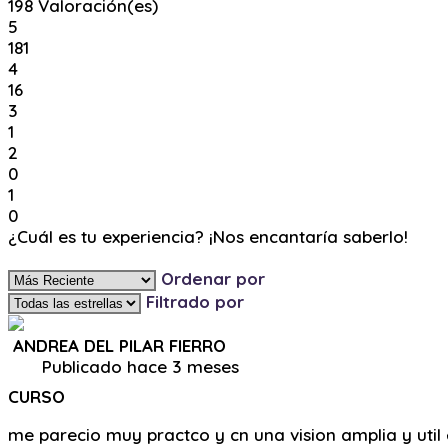
198
Valoración(es)
5
181
4
16
3
1
2
0
1
0
¿Cuál es tu experiencia? ¡Nos encantaría saberlo!
Ingresa y Comenta
Ordenar por
Filtrado por
ANDREA DEL PILAR FIERRO
Publicado hace 3 meses
CURSO
me parecio muy practco y cn una vision amplia y util e