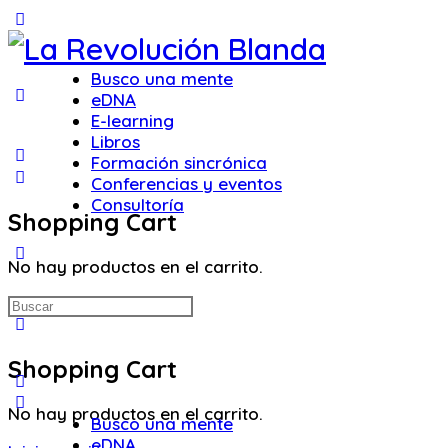
Toggle
Side
Panel
Busco una mente
eDNA
E-learning
Libros
Formación sincrónica
Conferencias y eventos
Consultoría
Shopping Cart
More
No hay productos en el carrito.
options
Buscar:
Shopping Cart
No hay productos en el carrito.
Busco una mente
eDNA