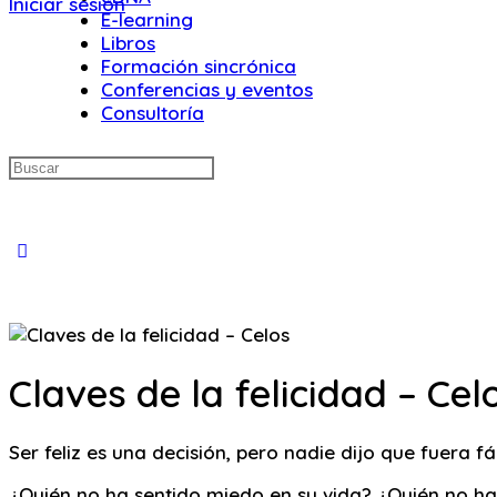
Iniciar sesión
E-learning
Libros
Formación sincrónica
Conferencias y eventos
Consultoría
Buscar:
Close
search
Claves de la felicidad – Cel
Ser feliz es una decisión, pero nadie dijo que fuera fác
¿Quién no ha sentido miedo en su vida? ¿Quién no ha