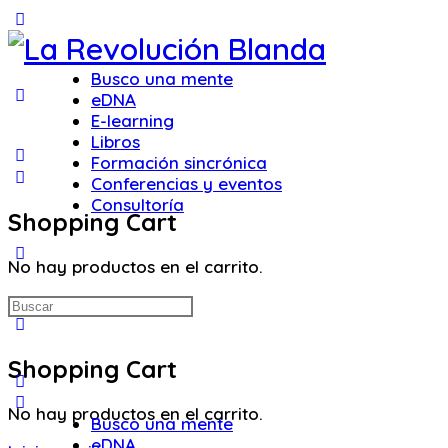
Toggle
Side
Panel
Busco una mente
eDNA
E-learning
Libros
Formación sincrónica
Conferencias y eventos
Consultoría
Shopping Cart
More
No hay productos en el carrito.
options
Buscar:
Shopping Cart
No hay productos en el carrito.
Busco una mente
eDNA