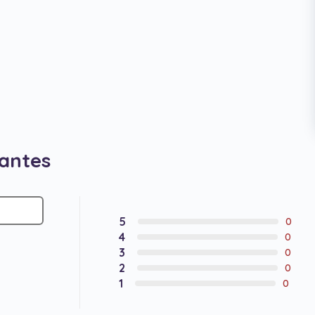
iantes
5
0
4
0
3
0
2
0
1
0