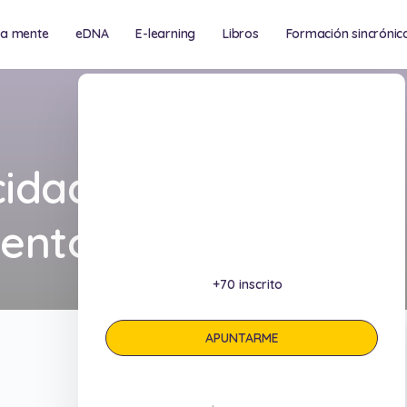
na mente
eDNA
E-learning
Libros
Formación sincrónic
ría
cidad –
lento
+70
inscrito
APUNTARME