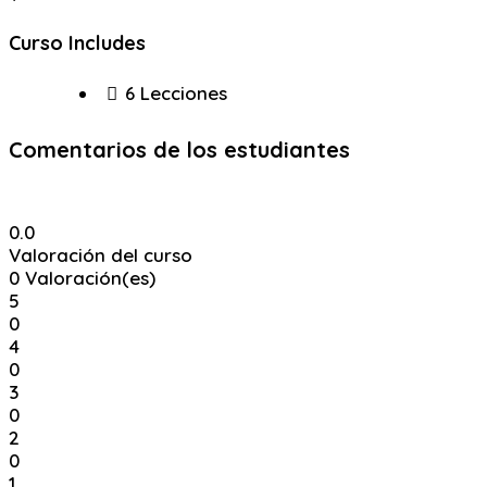
Curso Includes
6 Lecciones
Comentarios de los estudiantes
0.0
Valoración del curso
0
Valoración(es)
5
0
4
0
3
0
2
0
1