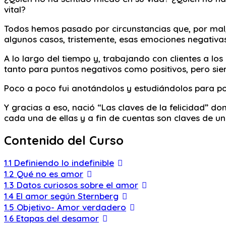
vital?
Todos hemos pasado por circunstancias que, por mal,
algunos casos, tristemente, esas emociones negativ
A lo largo del tiempo y, trabajando con clientes a lo
tanto para puntos negativos como positivos, pero sie
Poco a poco fui anotándolos y estudiándolos para po
Y gracias a eso, nació “Las claves de la felicidad” 
cada una de ellas y a fin de cuentas son claves de un
Contenido del Curso
1.1 Definiendo lo indefinible
1.2 Qué no es amor
1.3 Datos curiosos sobre el amor
1.4 El amor según Sternberg
1.5 Objetivo- Amor verdadero
1.6 Etapas del desamor