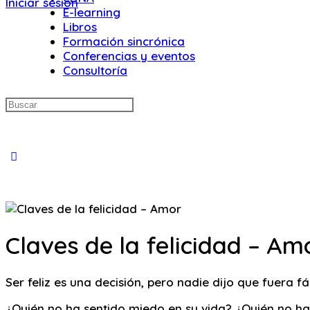
Iniciar sesión
E-learning
Libros
Formación sincrónica
Conferencias y eventos
Consultoría
Buscar:
Close
search
Claves de la felicidad – Am
Ser feliz es una decisión, pero nadie dijo que fuera fác
¿Quién no ha sentido miedo en su vida? ¿Quién no ha