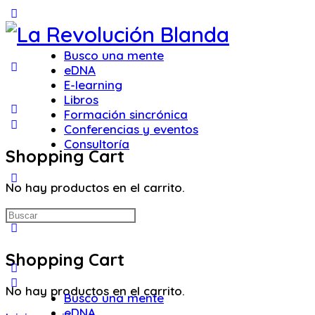
Toggle
Side
Panel
Busco una mente
eDNA
E-learning
Libros
Formación sincrónica
Conferencias y eventos
Consultoría
Shopping Cart
More
No hay productos en el carrito.
options
Buscar:
Shopping Cart
No hay productos en el carrito.
Busco una mente
eDNA