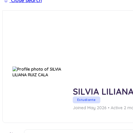
Close search
SILVIA LILIAN
Estudiante
Joined May 2026
•
Active 2 m