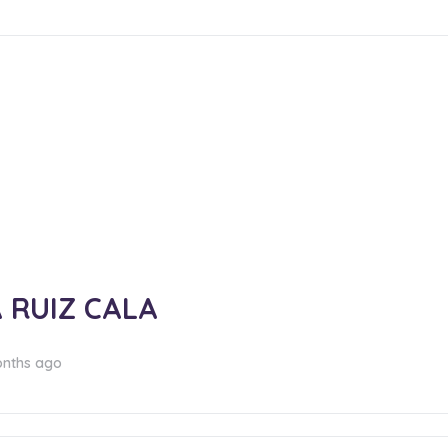
A RUIZ CALA
onths ago