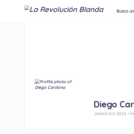
Busco u
Conferen
Diego Ca
Joined Oct 2024
•
No