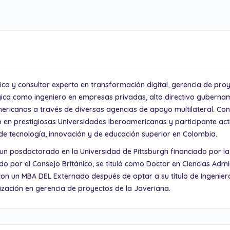
o y consultor experto en transformación digital, gerencia de proye
gica como ingeniero en empresas privadas, alto directivo gubernam
ericanos a través de diversas agencias de apoyo multilateral. Conf
o en prestigiosas Universidades Iberoamericanas y participante acti
de tecnología, innovación y de educación superior en Colombia.
n posdoctorado en la Universidad de Pittsburgh financiado por la F
do por el Consejo Británico, se tituló como Doctor en Ciencias Adm
on un MBA DEL Externado después de optar a su título de Ingeniero 
ización en gerencia de proyectos de la Javeriana.