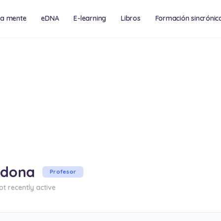
na mente
eDNA
E-learning
Libros
Formación sincrónic
cias y eventos
Consultoría
rdona
Profesor
t recently active