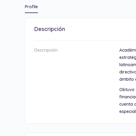
Profile
Descripción
Descripción
Académic
estraté
latinoam
directiv
ámbito 
Obtuvo u
financia
cuenta c
especial