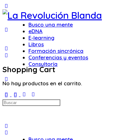
Toggle
Side
Panel
Busco una mente
eDNA
E-learning
Libros
Formación sincrónica
Conferencias y eventos
Consultoría
Shopping Cart
More
No hay productos en el carrito.
options
Iniciar sesión
Buscar:
Busco una mente