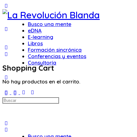
Toggle
Side
Panel
Busco una mente
eDNA
E-learning
Libros
Formación sincrónica
Conferencias y eventos
Consultoría
Shopping Cart
More
No hay productos en el carrito.
options
Iniciar sesión
Buscar:
Busco una mente