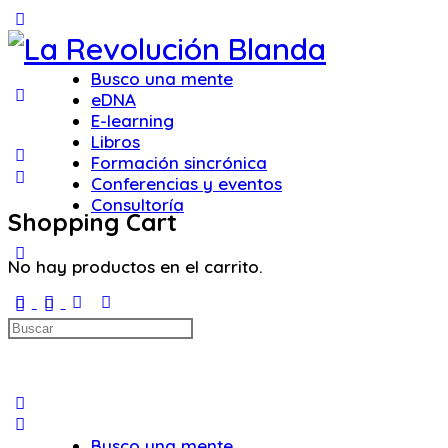
Toggle
Side
Panel
Busco una mente
eDNA
E-learning
Libros
Formación sincrónica
Conferencias y eventos
Consultoría
Shopping Cart
More
No hay productos en el carrito.
options
Iniciar sesión
Buscar:
Busco una mente